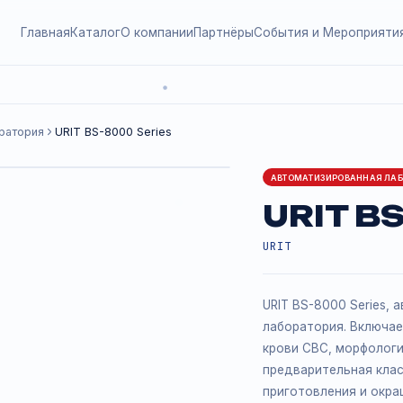
Главная
Каталог
О компании
Партнёры
События и
я лаборатория
URIT BS-8000 Series
АВТОМАТИ
UR
URIT
URIT BS-
лаборато
крови CB