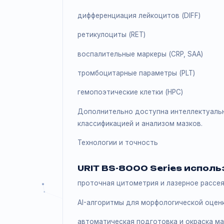
исследования.
Диагностические возможности
Система обеспечивает
общий анализ крови (CBC)
дифференциация лейкоцитов (DIFF)
ретикулоциты (RET)
воспалительные маркеры (CRP, SAA
тромбоцитарные параметры (PLT)
гемопоэтические клетки (HPC)
Дополнительно доступна интеллек
классификацией и анализом мазков