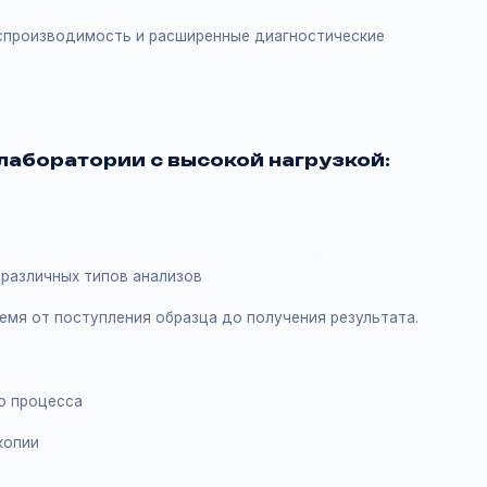
спользует современные методы анализа
рассеяние
 оценки клеток
ска мазков
ть, воспроизводимость и расширенные диагностические
 на лаборатории с высокой нагрузкой
зцов