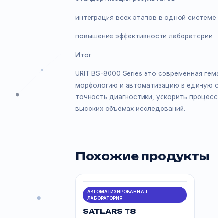
возможность параллельного выпол
Это позволяет значительно сократ
Преимущества решения
полная автоматизация гематологи
снижение зависимости от ручной 
стандартизация результатов
интеграция всех этапов в одной с
повышение эффективности лабора
Итог
URIT BS-8000 Series это современ
морфологию и автоматизацию в ед