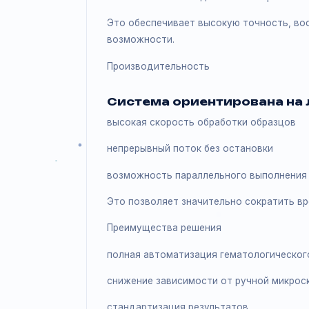
Технологии и точность
URIT BS-8000 Series и
проточная цитометрия и лазерное 
AI-алгоритмы для морфологической
автоматическая подготовка и окра
Это обеспечивает высокую точнос
возможности.
Производительность
Система ориентирована
высокая скорость обработки обра
непрерывный поток без остановки