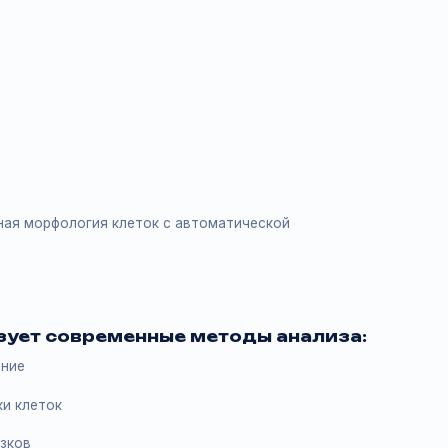
 расширенную диагностику:
)
туальная морфология клеток с автоматической
.