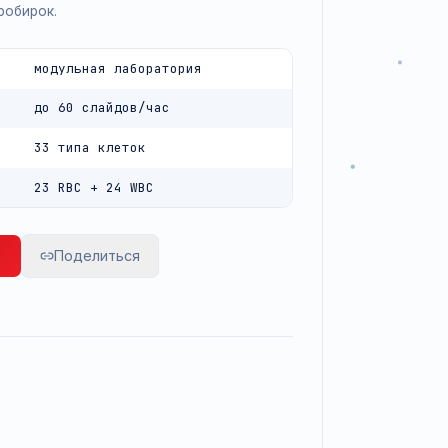
тельная классификация 33 типов клеток),
ления и окрашивания мазков, центр управления
и хранение пробирок.
модульная лаборатория
до 60 слайдов/час
огия
33 типа клеток
фикация
23 RBC + 24 WBC
ование
росить цену
Поделиться