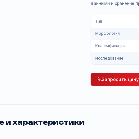
предвари
приготов
данными 
Тип
Морфол
Класси
Исслед
Зап