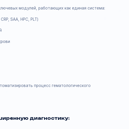
ние и характеристики
колько ключевых модулей, работающих как единая система
 RET, CRP, SAA, HPC, PLT)
текцией
азков крови
стью автоматизировать процесс гематологического