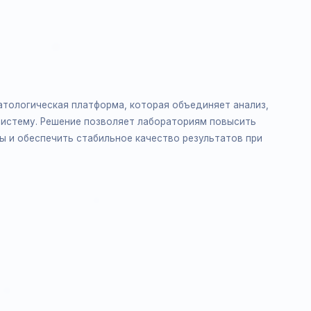
нения различных типов анализов
ить время от поступления образца до получения результ
ческого процесса
микроскопии
истеме
тории
ная гематологическая платформа, которая объединяет ана
иную систему. Решение позволяет лабораториям повыси