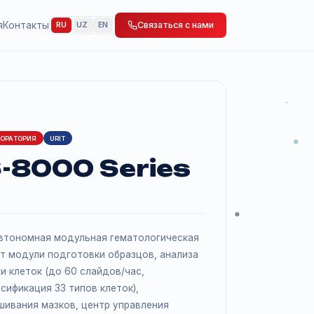
 Мероприятия
Контакты
Связаться с нами
RU
UZ
EN
ЗИРОВАННАЯ ЛАБОРАТОРИЯ
URIT
IT BS-8000 Series
8000 Series, автономная модульная гематологическая
рия. Включает модули подготовки образцов, анализа
C, морфологии клеток (до 60 слайдов/час,