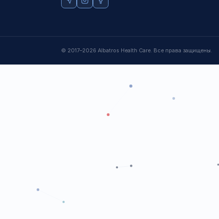
Официальный дистрибьютор мировых
лидеров лабораторной и медицинской
диагностики в Узбекистане с 2017
года.
Пн–Пт 09:00–18:00