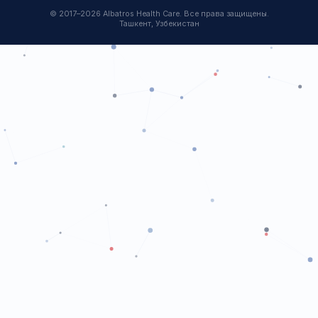
События и Мероприятия
Микробиология
Контакты
ПЦР
Генетика
КОНТАКТЫ
г. Ташкент, ул. Халкобад, 17
ОФИС
+998 77 756 42 36
ОТДЕЛ ПРОДАЖ
+998 99 792 79 00
info@albatros.uz
© 2017–2026 Albatros Health Care. Все права защищены.
Ташкент, Узбекистан