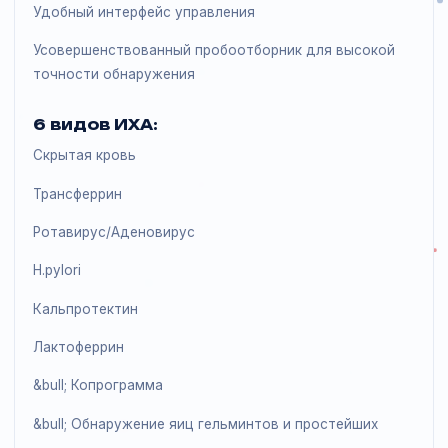
4 канала
Загрузка до130 образцов
Удобный интерфейс управления
Усовершенствованный пробоотборник для высокой
точности обнаружения
6 видов ИХА:
Cкрытая кровь
Трансферрин
Ротавирус/Аденовирус
H.pylori
Кальпротектин