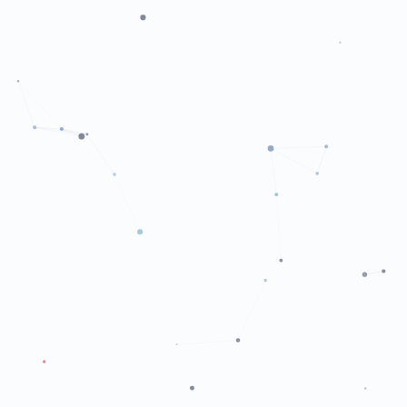
О компании
Биохимия
Партнёры
Гематология
События и Мероприятия
Микробиология
Контакты
ПЦР
Генетика
КОНТАКТЫ
г. Ташкент, ул. Халкобад, 17
ОФИС
+998 77 756 42 36
ОТДЕЛ ПРОДАЖ
+998 99 792 79 00
info@albatros.uz