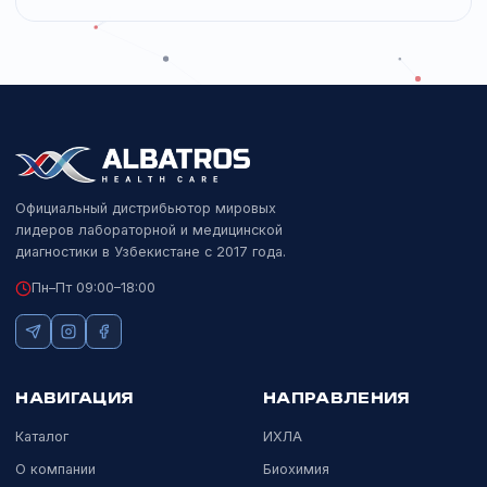
ГЕМАТОЛОГИЯ
Dymind DF50 CRP
Dymind
5-Diff анализатор со встроенным определением CRP.
Подробнее
ГЕМАТОЛОГИЯ
Dymind DH-26
Dymind
Компактный 3-Diff гематологический анализатор.
Подробнее
Показать ещё