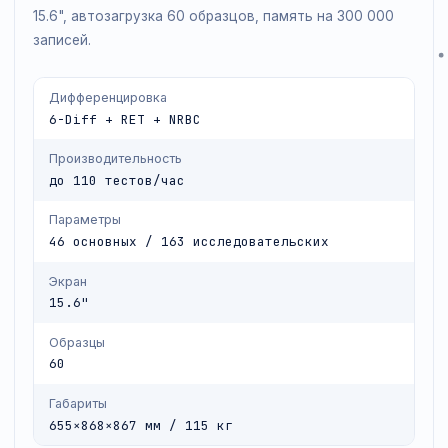
флуоресцентный метод и проточную цитометрию. 4
основных и 163 исследовательских параметра, экра
15.6", автозагрузка 60 образцов, память на 300 000
записей.
Дифференцировка
6-Diff + RET + NRBC
Производительность
до 110 тестов/час
Параметры
46 основных / 163 исследовательских
Экран
15.6"
Образцы