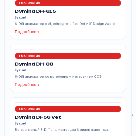
DYMIND DH-800 это интеллектуальное решение для
гематологических исследований, сочетающее
точность, автоматизацию и расширенную аналитику
Анализатор помогает лабораториям повышать
качество диагностики, ускорять процессы и получа
более глубокую информацию о состоянии пациентов
Похожие продукты
ГЕМАТОЛОГИЯ
Dymind DH-615
Dymind
6-Diff анализатор с AI, обладатель Red Dot и iF Design Award.