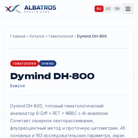
RU
UZ
EN
Главная
Каталог
Гематология
Dymind DH-800
ГЕМАТОЛОГИЯ
DYMIND
Dymind DH-800
Dymind
Dymind DH-800, топовый гематологический
анализатор 6-Diff + RET + NRBC с AI-анализом.
Сочетает лазерное светорассеивание,