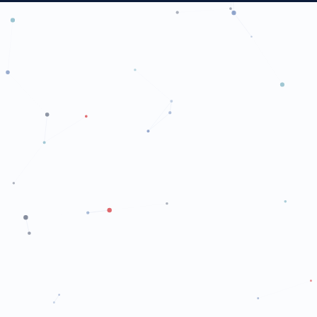
Каталог
ИХЛА
О компании
Биохимия
Партнёры
Гематология
События и Мероприятия
Микробиология
Контакты
ПЦР
Генетика
КОНТАКТЫ
г. Ташкент, ул. Халкобад, 17
ОФИС
+998 77 756 42 36
ОТДЕЛ ПРОДАЖ
+998 99 792 79 00
info@albatros.uz