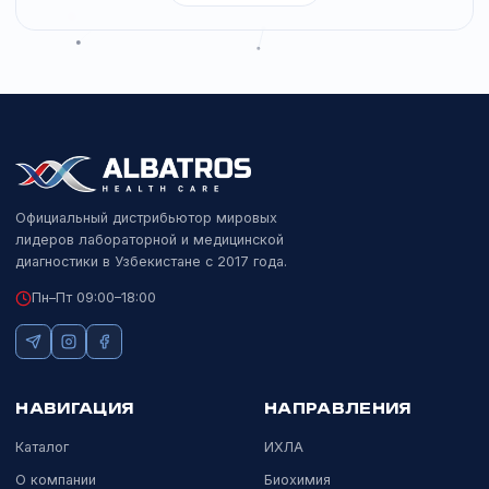
HDL-C
LDL-C
TC
TG
ApoA1
Показать все тесты (44)
SNIBE
БИОХИМИЯ
Расходные материалы для
биохимии Biossays
Расходные материалы для биохимических анализаторов
Biossays: промывки, кюветы, галогеновая лампа, ISE-
наборы.
Щелочная промывка
Кислотная промывка
ISE очистка
ISE набор
Standart Cup (Hitachi)
Показать все тесты (7)
Показать ещё