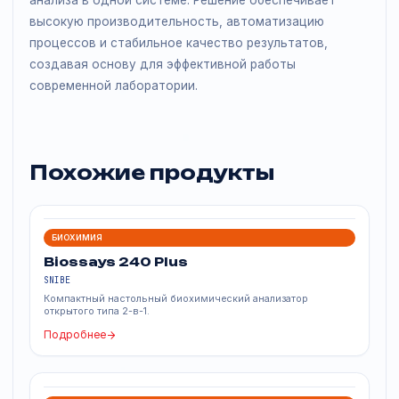
Непрерывный поток образцов без ручного переноса
Сокращение времени от анализа до результата
Гибкость конфигураций под разные задачи
Повышение общей эффективности лаборатории
Итог
Biolumi CX Solution это комплексный подход к
организации лабораторной диагностики,
позволяющий объединить ключевые направления
анализа в одной системе. Решение обеспечивает
высокую производительность, автоматизацию
процессов и стабильное качество результатов,
создавая основу для эффективной работы
современной лаборатории.